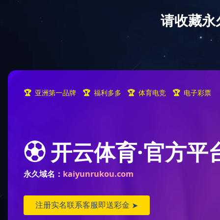
江苏省
米兰官方网站(中国)
大赛章程
米兰平台
第十届江苏省大学生机械创新