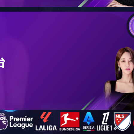
26年4月在东南大学成贤学院举行。
Copyright © Southeast University 东南大学 版权所有
国）官方
|
B体育手机官方网站入口
|
星空官方网页版
|
九游官方端平台
|
爱游