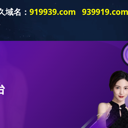
大学生机械创新设计大赛
大赛组织
时间安排
信息公告
比赛日期
Publisher：章寅
Time：2025-11-14
View：
设计大赛于2024年3月29日至