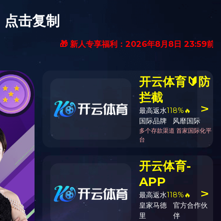
作品展示
赛事回顾
文件下载
31日在扬州大学举行