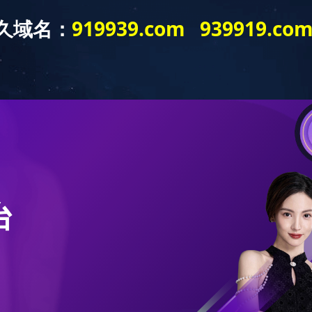
书记院
师资队伍
科学研究
学术交流
党群工作
学生工
群通知
米
当前位置：
机党委〔2025〕7号-关于苏文烨等同志职务任免的通知
机党委〔2025〕6号-关于朱锐等同志职务任免的通知
机党委〔2025〕5号-关于印发《米兰平台宣传工作管理...
机党委〔2025〕4号-关于调整机械工程学院关心下一代工作委员会成..
关于机械工程学院50年党龄人员的公示
机党委〔2025〕3号-关于王亮同志任职的通知
机党委〔2025〕2号-关于李永哲等同志职务任免的通知