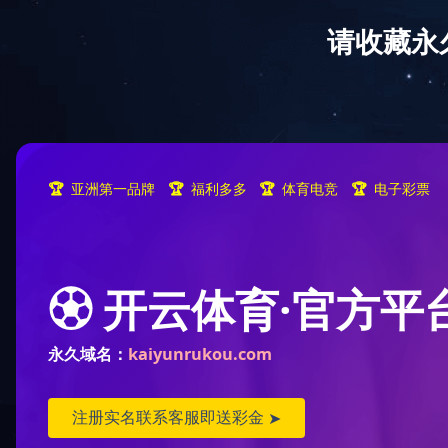
米兰官方网
学院简介
人才培养
站(中国)
党
党群工作
党群通知
党群动态
教工之家
关工委